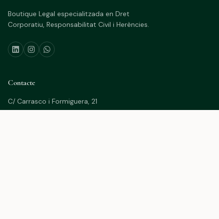
Boutique Legal especialitzada en Dret
Corporatiu, Responsabilitat Civil i Herències.
Contacte
C/ Carrasco i Formiguera, 21
08242 Manresa (Barcelona)
(+34) 93 872 85 89
(+34) 632 424 843
info@lauraescamilla.cat
Legal
Avís Legal
Política de Privacitat