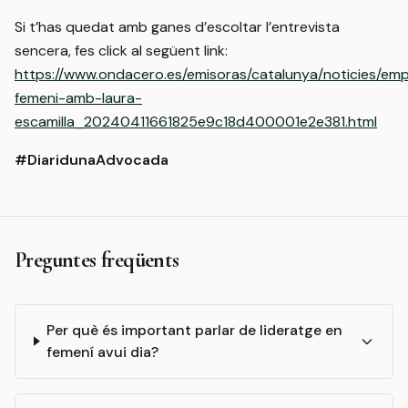
Si t’has quedat amb ganes d’escoltar l’entrevista
sencera, fes click al següent link:
https://www.ondacero.es/emisoras/catalunya/noticies/em
femeni-amb-laura-
escamilla_20240411661825e9c18d400001e2e381.html
#DiaridunaAdvocada
Preguntes freqüents
Per què és important parlar de lideratge en
femení avui dia?