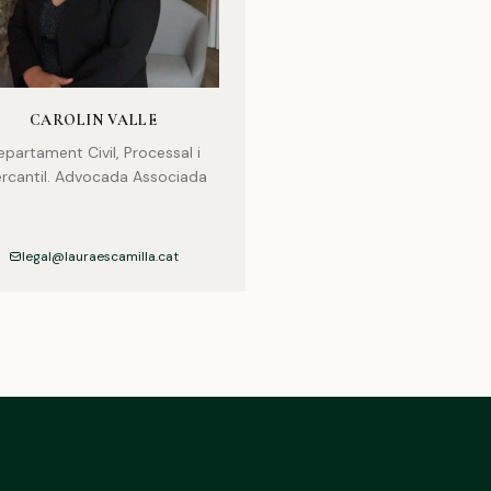
CAROLIN VALLE
epartament Civil, Processal i
rcantil. Advocada Associada
legal@lauraescamilla.cat