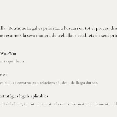
la · Boutique Legal es prioritza a l'usuari en tot el procés, di
 resumeix la seva manera de treballar i estableix els seus prin
a Win-Win
os i equilibrats.
ncia
 així, es construeixen relacions sòlides i de llarga durada.
estratègies legals aplicables
ret del client, tenint en compte el context normatiu del moment i el 