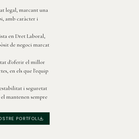
cat legal, marcant una
pi, amb caràcter i
ista en Dret Laboral,
pòsit de negoci marcat
at d'oferir el millor
tes, en els que l'equip
stabilitat i seguretat
 on el mantenen sempre
OSTRE PORTFOLI