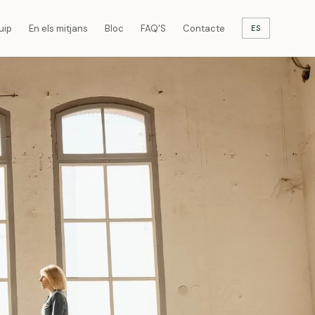
uip
En els mitjans
Bloc
FAQ'S
Contacte
ES