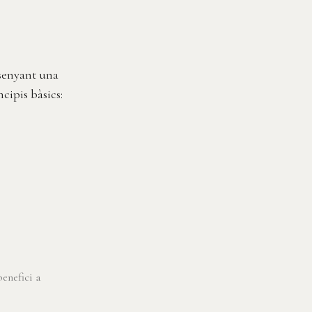
ssenyant una
cipis bàsics:
benefici a