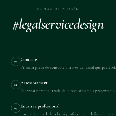
EL NOSTRE PROCÉS
#legalservicedesign
Contacte
01
Primera presa de contacte a través del canal que prefere
Assessorament
02
Diagnosi personalitzada de la teva situació i presentació 
Encàrrec professional
03
Formalització de la relació professional i definició clara d