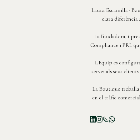
Laura Escamilla · Bou
clara diferència 
La fundadora, i prec
Compliance i PRL que 
L'Equip es configura
servei als seus client
La Boutique treballa 
en el tràfic comercia