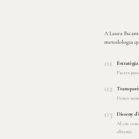
A Laura Escamil
metodologia que
01
Estratègi
Pactes just
02
Transparè
Doncs només
03
Disseny d'
Al cas conc
obtenir.