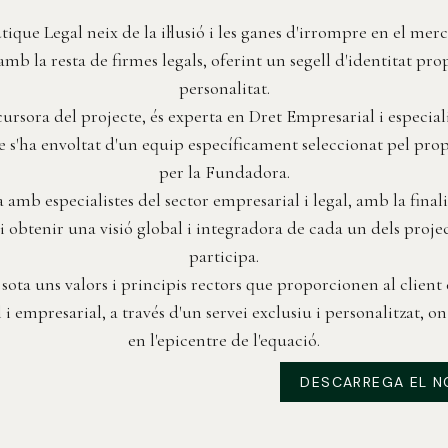
tique Legal neix de la il·lusió i les ganes d'irrompre en el mer
amb la resta de firmes legals, oferint un segell d'identitat pro
personalitat.
ursora del projecte, és experta en Dret Empresarial i especial
s'ha envoltat d'un equip específicament seleccionat pel pro
per la Fundadora.
 amb especialistes del sector empresarial i legal, amb la finalit
s i obtenir una visió global i integradora de cada un dels projec
participa.
sota uns valors i principis rectors que proporcionen al client e
l i empresarial, a través d'un servei exclusiu i personalitzat,
en l'epicentre de l'equació.
DESCARREGA EL N