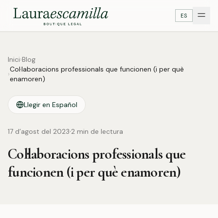
ES
Inici
›
Blog
Col·laboracions professionals que funcionen (i per què
›
enamoren)
Llegir en Español
·
17 d’agost del 2023
2
min de lectura
Col·laboracions professionals que
funcionen (i per què enamoren)