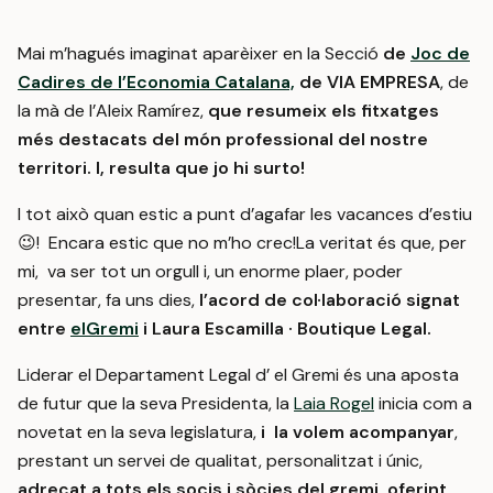
Mai m’hagués imaginat aparèixer en la Secció
de
Joc de
Cadires de l’Economia Catalana,
de VIA EMPRESA
, de
la mà de l’Aleix Ramírez,
que resumeix
els fitxatges
més destacats del món professional del nostre
territori.
I, resulta que jo hi surto!
I tot això quan estic a punt d’agafar les vacances d’estiu
😉! Encara estic que no m’ho crec!La veritat és que, per
mi, va ser tot un orgull i, un enorme plaer, poder
presentar, fa uns dies,
l’acord de col·laboració signat
entre
elGremi
i Laura Escamilla · Boutique Legal.
Liderar el Departament Legal d’ el Gremi és una aposta
de futur que la seva Presidenta, la
Laia Rogel
inicia com a
novetat en la seva legislatura,
i la volem acompanyar
,
prestant un servei de qualitat, personalitzat i únic,
adreçat a tots els socis i sòcies del gremi,
oferint