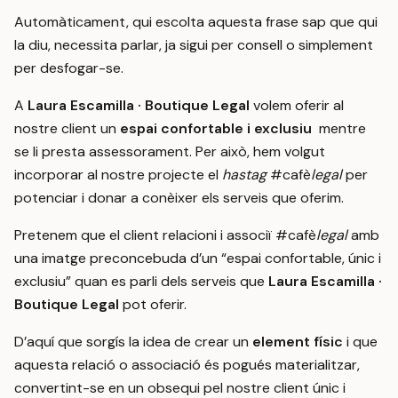
Automàticament, qui escolta aquesta frase sap que qui
la diu, necessita parlar, ja sigui per consell o simplement
per desfogar-se.
A
Laura Escamilla · Boutique Legal
volem oferir al
nostre client un
espai confortable i exclusiu
mentre
se li presta assessorament. Per això, hem volgut
incorporar al nostre projecte el
hastag
#cafè
leg
al
per
potenciar i donar a conèixer els serveis que oferim.
Pretenem que el client relacioni i associï #cafè
legal
amb
una imatge preconcebuda d’un “espai confortable, únic i
exclusiu” quan es parli dels serveis que
Laura Escamilla ·
Boutique Legal
pot oferir.
D’aquí que sorgís la idea de crear un
element físic
i que
aquesta relació o associació és pogués materialitzar,
convertint-se en un obsequi pel nostre client únic i